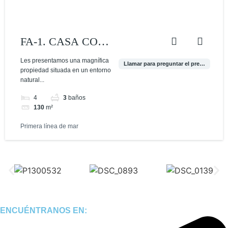
FA-1. CASA CON
VISTAS EN
Les presentamos una magnífica
Llamar para preguntar el precio
propiedad situada en un entorno
PLAYAS DE
natural...
FORNELLS
4
3
baños
130
m²
Primera línea de mar
ENCUÉNTRANOS EN: