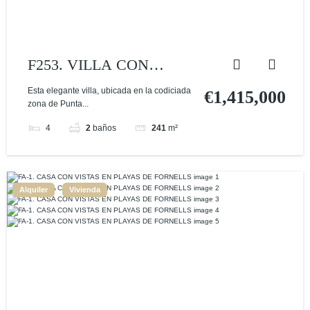
F253. VILLA CON
VISTAS AL MAR EN
Esta elegante villa, ubicada en la codiciada
€1,415,000
zona de Punta...
PUNTA PRIMA
4
2
baños
241
m²
Alquiler
Vivienda