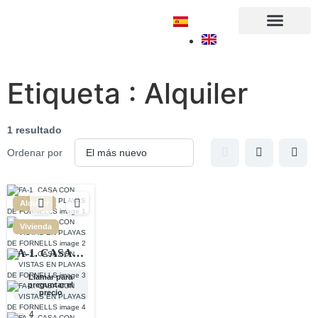
Sobre nosotros
Etiqueta :
Alquiler
1 resultado
Ordenar por
Alquiler
Vivienda
FA-1. CASA
CON VISTAS
Llamar para
preguntar el
EN PLAYAS
precio
DE
4