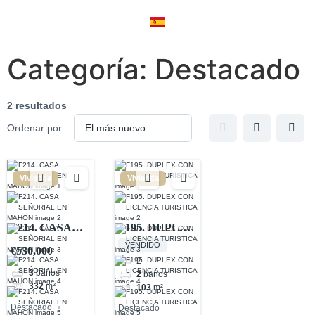
Categoría:
Destacado
2 resultados
Ordenar por
Vivienda
Vivienda
F214. CASA
F195. DUPLEX
SEÑORIAL EN
CON
VENDIDO
€530,000
MAHON
LICENCIA
2
3
baños
2
baños
TURISTICA
332
m²
103
m²
Destacado
Destacado