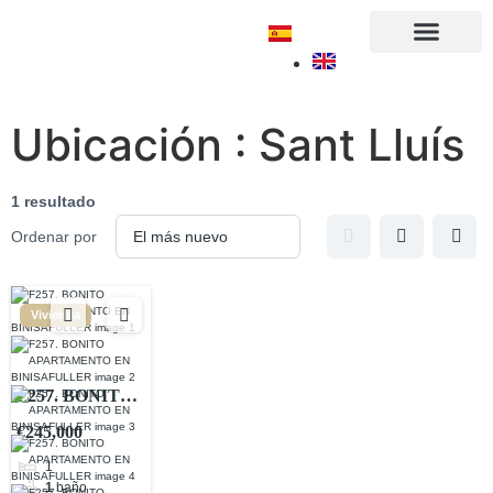
Sobre nosotros
Ubicación :
Sant Lluís
1 resultado
Ordenar por
Vivienda
F257. BONITO
APARTAMENTO
€245,000
EN
1
BINISAFULLER
1
baño