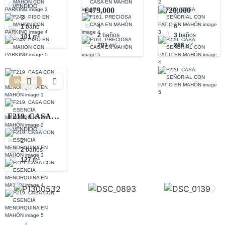
MAHON CON
PRECIOSA
SEÑORIAL
VENDIDO
€479,000
€720,000
PARKING
CASA EN
CON PATIO
3
4
6
1
baño
MAHÓN
EN MAHÓN
2
baños
3
baños
101
m²
201
m²
266
m²
Vivienda
F219. CASA
CON
VENDIDO
ESENCIA
2
2
baños
MENORQUINA
127
m²
EN MAHÓN