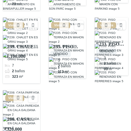
73
m²
Vivienda
Vivienda
Vivienda
F233. PISO
F239. CHALET
F235. PISO
RENOVADO
VENDIDO
EN ES GRAU
CON
VENDIDO
€1,100,000
EN
3
TERRAZA EN
3
2
baños
FERRERIES
7
2
baños
MAHON
99
m²
2
baños
113
m²
323
m²
Vivienda
F206. CASA
PAREADA EN
€320,000