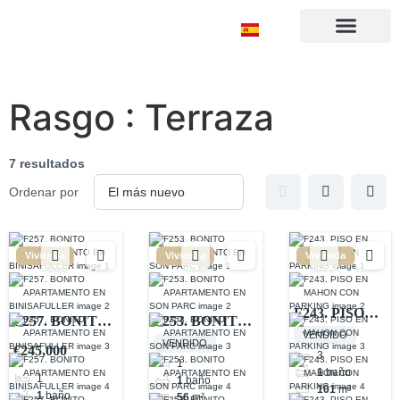
Sobre nosotros
Rasgo :
Terraza
7 resultados
Ordenar por
Vivienda
Vivienda
Vivienda
F243. PISO
F257. BONITO
F253. BONITO
EN MAHON
VENDIDO
APARTAMENTO
APARTAMENTO
VENDIDO
€245,000
CON
3
EN
EN SON PARC
1
1
baño
PARKING
1
1
baño
BINISAFULLER
101
m²
1
baño
56
m²