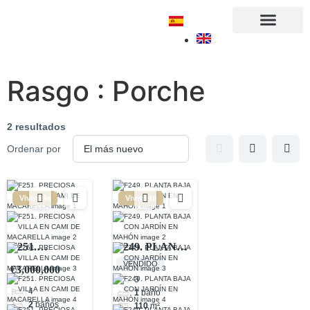
Sobre nosotros
Rasgo :
Porche
2 resultados
Ordenar por
Vivienda
Vivienda
F251.
F249. PLANTA
PRECIOSA
BAJA CON
VENDIDO
€3,000,000
VILLA EN
JARDÍN EN
3
4
1
baño
CAMI DE
MAHÓN
2
baños
110
m²