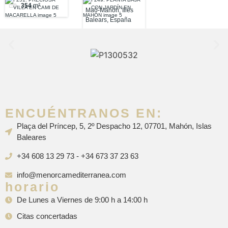
MACARELLA
354
m²
Maó-Mahón, Illes
Balears, España
ENCUÉNTRANOS EN:
Plaça del Príncep, 5, 2º Despacho 12, 07701, Mahón, Islas
Baleares
+34 608 13 29 73 - +34 673 37 23 63
info@menorcamediterranea.com
horario
De Lunes a Viernes de 9:00 h a 14:00 h
Citas concertadas