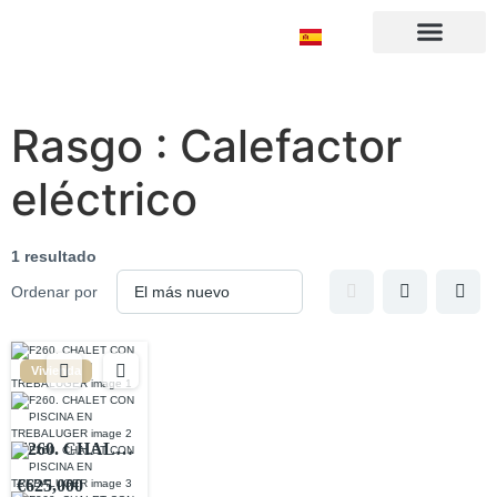
Sobre nosotros
Rasgo :
Calefactor
eléctrico
1 resultado
Ordenar por
Vivienda
F260. CHALET
CON PISCINA
€625,000