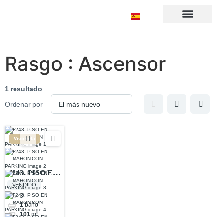
Sobre nosotros
Rasgo :
Ascensor
1 resultado
Ordenar por
Vivienda
F243. PISO EN
MAHON CON
VENDIDO
PARKING
3
1
baño
101
m²